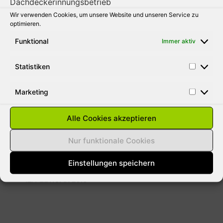
Wir verwenden Cookies, um unsere Website und unseren Service zu
31. AUGUST 2010
optimieren.
Funktional
Immer aktiv
Statistiken
SCHNEELASTEN AUF DÄCHER
ENTFERNEN
Marketing
Aus gegebenen Anlass weisen wie darauf
hin das bei der momentanen Wetterlage
Alle Cookies akzeptieren
jeder Hausbesitzer für Schäden durch
Lawinen haftbar gemacht werden kann. Die
Nur funktionale Cookies
meisten versicherungen
Einstellungen speichern
12. FEBRUAR 2010