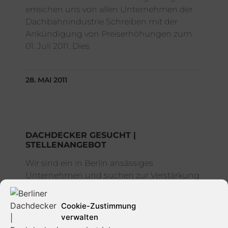
erreichen uns von allen Unternehmen der
Dachbahnindustrie Schreiben mit der
Ankündigung von Preiserhöhungen zum
01. Juli 2011. Dies
28. MAI 2011
DACHDECKER GESUCHT |
STELLENANGEBOT
Wir sind ein in Berlin ansässiges
Unternehmen und suchen zur Verstärkung
unseres Teams ab sofort einen –
Dachdecker – Dach-, Wand- und
Cookie-Zustimmung
Abdichtungstechnik in Vollzeit.
verwalten