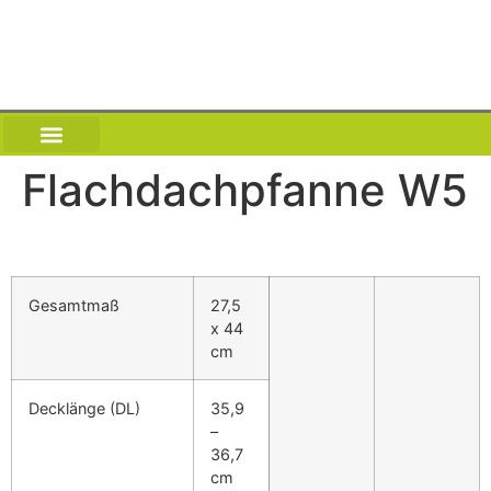
Flachdachpfanne W5
NEWS | DACH WIKI
UNSER SERVICE ANGEBOT
Gesamtmaß
27,5
x 44
cm
Decklänge
(DL)
35,9
–
36,7
cm