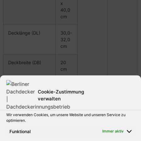
x
40,0
cm
Decklänge
(DL)
30,0-
32,0
cm
Deckbreite
(DB)
20
cm
Stückbedarf pro m²
ca.
Cookie-Zustimmung
16
verwalten
Stück
Wir verwenden Cookies, um unsere Website und unseren Service zu
Regeldachneigung
≥35°
optimieren.
Bei Einhaltung der
Funktional
Immer aktiv
Zusatzmaßnahmen