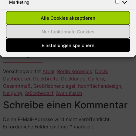
Marketing
Alle Cookies akzeptieren
Nur funktionale Cookies
mit freundlicher Unterstützung von
Einstellungen speichern
Verschlagwortet
Areal
,
Berlin Köpenick
,
Dach
,
Dachdecker
,
Deckbreite
,
Decklänge
,
Gallery
,
Gesamtmaß
,
Großflächenziegel
,
hochflächendesign
,
Neigung
,
Stückbedarf
,
Sven Kusch
Schreibe einen Kommentar
Deine E-Mail-Adresse wird nicht veröffentlicht.
Erforderliche Felder sind mit
*
markiert