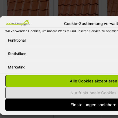
Cookie-Zustimmung verwal
Wir verwenden Cookies, um unsere Website und unseren Service zu optimier
Flac
Hohlpfanne H1
Krempziegel K1
Funktional
Statistiken
Marketing
Alle Cookies akzeptieren
Romanische Pfanne
Nur funktionale Cookies
Marko
Einstellungen speichern