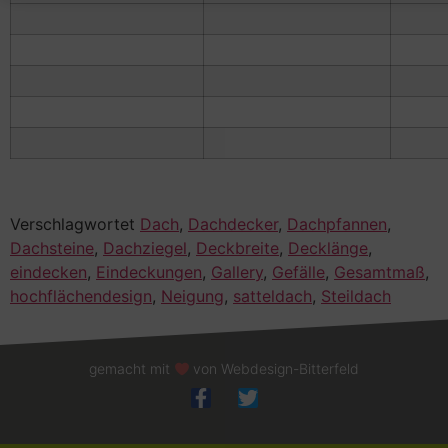
Verschlagwortet
Dach
,
Dachdecker
,
Dachpfannen
,
Dachsteine
,
Dachziegel
,
Deckbreite
,
Decklänge
,
eindecken
,
Eindeckungen
,
Gallery
,
Gefälle
,
Gesamtmaß
,
hochflächendesign
,
Neigung
,
satteldach
,
Steildach
gemacht mit
von Webdesign-Bitterfeld