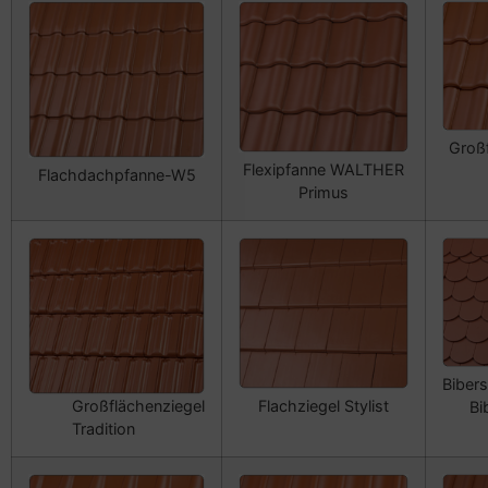
Großf
Flexipfanne WALTHER
Flachdachpfanne-W5
Primus
Biber
Flachziegel Stylist
Großflächenziegel
Bi
Tradition