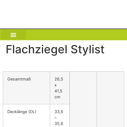
Flachziegel Stylist
NEWS | DACH WIKI
UNSER SERVICE ANGEBOT
Gesamtmaß
26,5
x
41,5
cm
Decklänge
(DL)
33,6
–
35,6