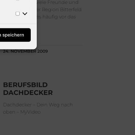
steht und ich viele Freunde und
Bekannte in der Region Bitterfeld
habe, kommt es häufig vor das
mich Leute
n speichern
24. NOVEMBER 2009
BERUFSBILD
DACHDECKER
Dachdecker – Dein Weg nach
oben – MyVideo