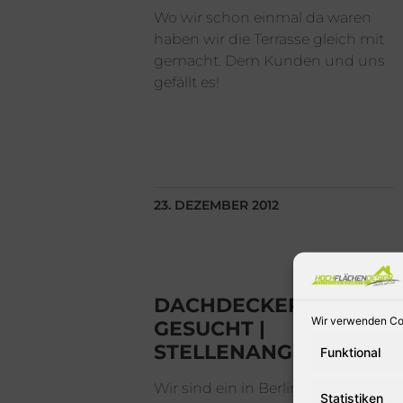
Wo wir schon einmal da waren
haben wir die Terrasse gleich mit
gemacht. Dem Kunden und uns
gefällt es!
23. DEZEMBER 2012
DACHDECKER
Wir verwenden Coo
GESUCHT |
STELLENANGEBOT
Funktional
Wir sind ein in Berlin ansässiges
Statistiken