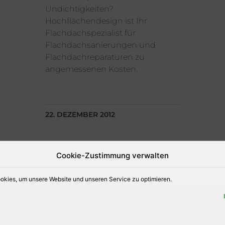
Undichtigkeiten?
Hochflächendesign ist Ihr
Flachdachspezialist für
Flachdachsanierungen und
Flachdachreparaturen zu
angemessenen Kosten.
22. DEZEMBER 2012
Cookie-Zustimmung verwalten
SCHNEELASTEN AUF
kies, um unsere Website und unseren Service zu optimieren.
DÄCHER ENTFERNEN
Aus gegebenen Anlass weisen
wie darauf hin das bei der