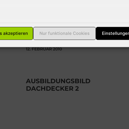
momentanen Wetterlage jeder
Hausbesitzer für Schäden durch
Lawinen haftbar gemacht
werden kann. Die meisten
versicherungen
s akzeptieren
Nur funktionale Cookies
Einstellunge
12. FEBRUAR 2010
AUSBILDUNGSBILD
DACHDECKER 2