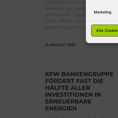
Unternehmen und suchen zur
Verstärkung unseres Teams ab
Marketing
sofort einen – Dachdecker –
Dach-, Wand- und
Abdichtungstechnik in Vollzeit.
Alle Cookie
31. AUGUST 2010
KFW BANKENGRUPPE
FÖRDERT FAST DIE
HÄLFTE ALLER
INVESTITIONEN IN
ERNEUERBARE
ENERGIEN