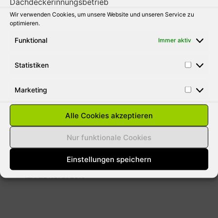
Wir verwenden Cookies, um unsere Website und unseren Service zu
31. AUGUST 2010
optimieren.
Funktional
Immer aktiv
Statistiken
SCHNEELASTEN AUF DÄCHER
ENTFERNEN
Marketing
Aus gegebenen Anlass weisen wie darauf
hin das bei der momentanen Wetterlage
Alle Cookies akzeptieren
jeder Hausbesitzer für Schäden durch
Lawinen haftbar gemacht werden kann. Die
Nur funktionale Cookies
meisten versicherungen
Einstellungen speichern
12. FEBRUAR 2010