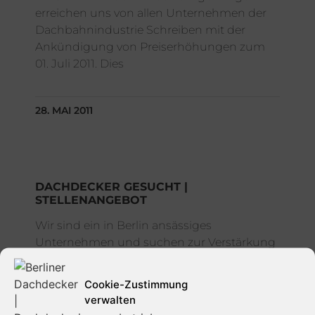
erreichen uns von allen Unternehmen der
Dachbahnindustrie Schreiben mit der
Ankündigung von Preiserhöhungen zum
01. Juli 2011. Dies
28. MAI 2011
DACHDECKER GESUCHT |
STELLENANGEBOT
Wir sind ein in Berlin ansässiges
Unternehmen und suchen zur Verstärkung
unseres Teams ab sofort einen –
Dachdecker – Dach-, Wand- und
Cookie-Zustimmung
Abdichtungstechnik in Vollzeit.
verwalten