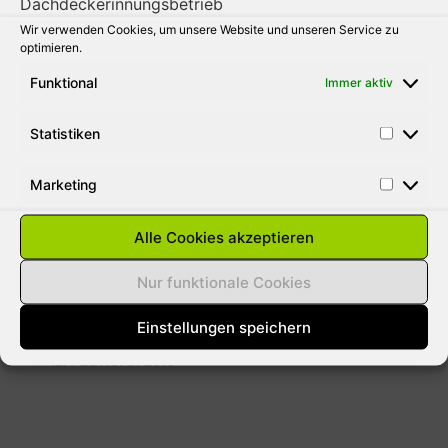
Wir verwenden Cookies, um unsere Website und unseren Service zu
31. AUGUST 2010
optimieren.
Funktional
Immer aktiv
Statistiken
SCHNEELASTEN AUF DÄCHER
ENTFERNEN
Marketing
Aus gegebenen Anlass weisen wie darauf
hin das bei der momentanen Wetterlage
Alle Cookies akzeptieren
jeder Hausbesitzer für Schäden durch
Lawinen haftbar gemacht werden kann. Die
Nur funktionale Cookies
meisten versicherungen
Einstellungen speichern
12. FEBRUAR 2010