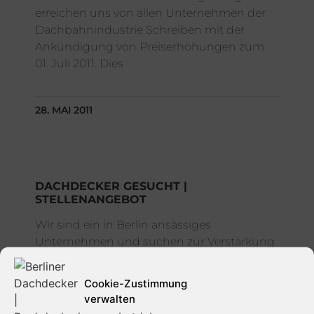
erreichen uns von allen Unternehmen der
Dachbahnindustrie Schreiben mit der
Ankündigung von Preiserhöhungen zum
01. Juli 2011. Dies
28. MAI 2011
DACHDECKER GESUCHT |
STELLENANGEBOT
Wir sind ein in Berlin ansässiges
Unternehmen und suchen zur Verstärkung
unseres Teams ab sofort einen –
Dachdecker – Dach-, Wand- und
Cookie-Zustimmung
Abdichtungstechnik in Vollzeit.
verwalten