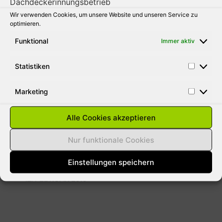
Wir verwenden Cookies, um unsere Website und unseren Service zu
31. AUGUST 2010
optimieren.
Funktional
Immer aktiv
Statistiken
SCHNEELASTEN AUF DÄCHER
ENTFERNEN
Marketing
Aus gegebenen Anlass weisen wie darauf
hin das bei der momentanen Wetterlage
Alle Cookies akzeptieren
jeder Hausbesitzer für Schäden durch
Lawinen haftbar gemacht werden kann. Die
Nur funktionale Cookies
meisten versicherungen
Einstellungen speichern
12. FEBRUAR 2010