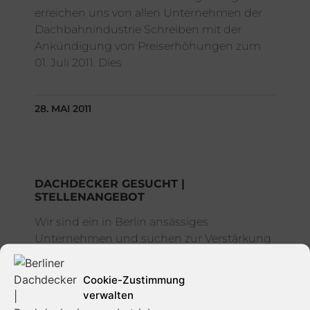
erreichen uns von allen Unternehmen der
Dachbahnindustrie Schreiben mit der
Ankündigung von Preiserhöhungen zum
01. Juli 2011. Dies
28. MAI 2011
DACHDECKER GESUCHT |
STELLENANGEBOT
Wir sind ein in Berlin ansässiges
Unternehmen und suchen zur Verstärkung
unseres Teams ab sofort einen –
Dachdecker – Dach-, Wand- und
Cookie-Zustimmung
Abdichtungstechnik in Vollzeit.
verwalten