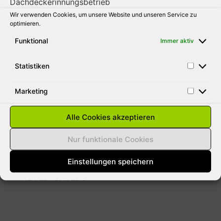
Wir verwenden Cookies, um unsere Website und unseren Service zu
31. AUGUST 2010
optimieren.
Funktional
Immer aktiv
Statistiken
SCHNEELASTEN AUF DÄCHER
ENTFERNEN
Marketing
Aus gegebenen Anlass weisen wie darauf
hin das bei der momentanen Wetterlage
Alle Cookies akzeptieren
jeder Hausbesitzer für Schäden durch
Lawinen haftbar gemacht werden kann. Die
Nur funktionale Cookies
meisten versicherungen
Einstellungen speichern
12. FEBRUAR 2010