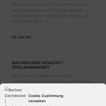
erreichen uns von allen Unternehmen der
Dachbahnindustrie Schreiben mit der
Ankündigung von Preiserhöhungen zum
01. Juli 2011. Dies
28. MAI 2011
DACHDECKER GESUCHT |
STELLENANGEBOT
Wir sind ein in Berlin ansässiges
Unternehmen und suchen zur Verstärkung
unseres Teams ab sofort einen –
Dachdecker – Dach-, Wand- und
Cookie-Zustimmung
Abdichtungstechnik in Vollzeit.
verwalten