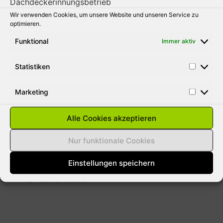
Wir verwenden Cookies, um unsere Website und unseren Service zu
31. AUGUST 2010
optimieren.
Funktional
Immer aktiv
Statistiken
SCHNEELASTEN AUF DÄCHER
ENTFERNEN
Marketing
Aus gegebenen Anlass weisen wie darauf
hin das bei der momentanen Wetterlage
Alle Cookies akzeptieren
jeder Hausbesitzer für Schäden durch
Lawinen haftbar gemacht werden kann. Die
Nur funktionale Cookies
meisten versicherungen
Einstellungen speichern
12. FEBRUAR 2010