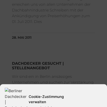
erreichen uns von allen Unternehmen der
Dachbahnindustrie Schreiben mit der
Ankündigung von Preiserhöhungen zum
01. Juli 2011. Dies
28. MAI 2011
DACHDECKER GESUCHT |
STELLENANGEBOT
Wir sind ein in Berlin ansässiges
Unternehmen und suchen zur Verstärkung
unseres Teams ab sofort einen –
Dachdecker – Dach-, Wand- und
Cookie-Zustimmung
Abdichtungstechnik in Vollzeit.
verwalten