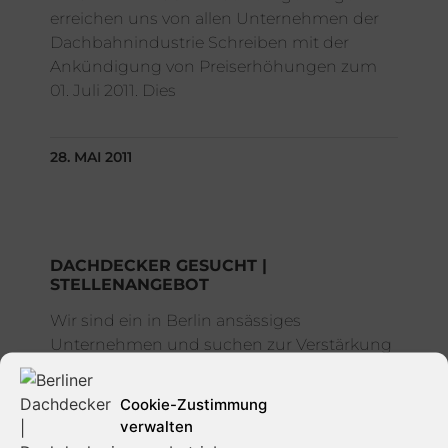
erreichen uns von allen Unternehmen der
Dachbahnindustrie Schreiben mit der
Ankündigung von Preiserhöhungen zum
01. Juli 2011. Dies
28. MAI 2011
DACHDECKER GESUCHT |
STELLENANGEBOT
Wir sind ein in Berlin ansässiges
Unternehmen und suchen zur Verstärkung
unseres Teams ab sofort einen –
Dachdecker – Dach-, Wand- und
Cookie-Zustimmung
Abdichtungstechnik in Vollzeit.
verwalten