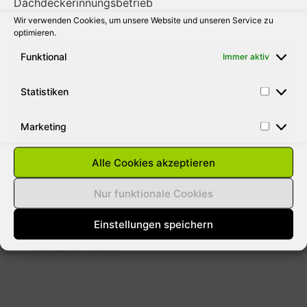
Wir verwenden Cookies, um unsere Website und unseren Service zu
31. AUGUST 2010
optimieren.
Funktional
Immer aktiv
Statistiken
SCHNEELASTEN AUF DÄCHER
ENTFERNEN
Marketing
Aus gegebenen Anlass weisen wie darauf
hin das bei der momentanen Wetterlage
Alle Cookies akzeptieren
jeder Hausbesitzer für Schäden durch
Lawinen haftbar gemacht werden kann. Die
Nur funktionale Cookies
meisten versicherungen
Einstellungen speichern
12. FEBRUAR 2010