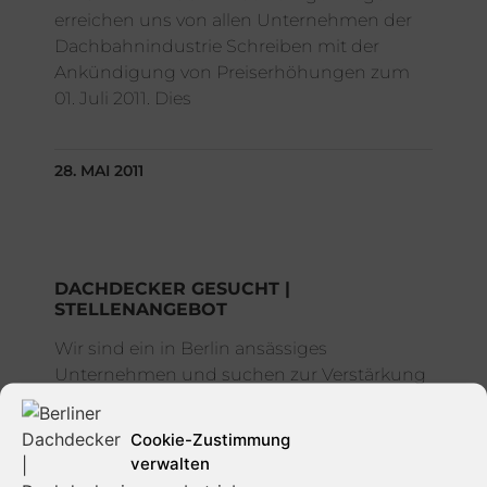
erreichen uns von allen Unternehmen der
Dachbahnindustrie Schreiben mit der
Ankündigung von Preiserhöhungen zum
01. Juli 2011. Dies
28. MAI 2011
DACHDECKER GESUCHT |
STELLENANGEBOT
Wir sind ein in Berlin ansässiges
Unternehmen und suchen zur Verstärkung
unseres Teams ab sofort einen –
Dachdecker – Dach-, Wand- und
Cookie-Zustimmung
Abdichtungstechnik in Vollzeit.
verwalten