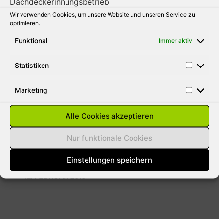
Wir verwenden Cookies, um unsere Website und unseren Service zu
31. AUGUST 2010
optimieren.
Funktional
Immer aktiv
Statistiken
SCHNEELASTEN AUF DÄCHER
ENTFERNEN
Marketing
Aus gegebenen Anlass weisen wie darauf
hin das bei der momentanen Wetterlage
Alle Cookies akzeptieren
jeder Hausbesitzer für Schäden durch
Lawinen haftbar gemacht werden kann. Die
Nur funktionale Cookies
meisten versicherungen
Einstellungen speichern
12. FEBRUAR 2010