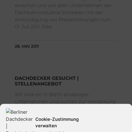
erreichen uns von allen Unternehmen der
Dachbahnindustrie Schreiben mit der
Ankündigung von Preiserhöhungen zum
01. Juli 2011. Dies
28. MAI 2011
DACHDECKER GESUCHT |
STELLENANGEBOT
Wir sind ein in Berlin ansässiges
Unternehmen und suchen zur Verstärkung
unseres Teams ab sofort einen –
Dachdecker – Dach-, Wand- und
Cookie-Zustimmung
Abdichtungstechnik in Vollzeit.
verwalten