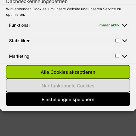
Wir verwenden Cookies, um unsere Website und unseren Service zu
31. AUGUST 2010
optimieren.
Funktional
Immer aktiv
Statistiken
SCHNEELASTEN AUF DÄCHER
ENTFERNEN
Marketing
Aus gegebenen Anlass weisen wie darauf
hin das bei der momentanen Wetterlage
Alle Cookies akzeptieren
jeder Hausbesitzer für Schäden durch
Lawinen haftbar gemacht werden kann. Die
Nur funktionale Cookies
meisten versicherungen
Einstellungen speichern
12. FEBRUAR 2010