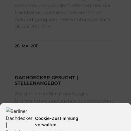
erreichen uns von allen Unternehmen der
Dachbahnindustrie Schreiben mit der
Ankündigung von Preiserhöhungen zum
01. Juli 2011. Dies
28. MAI 2011
DACHDECKER GESUCHT |
STELLENANGEBOT
Wir sind ein in Berlin ansässiges
Unternehmen und suchen zur Verstärkung
unseres Teams ab sofort einen –
Dachdecker – Dach-, Wand- und
Cookie-Zustimmung
Abdichtungstechnik in Vollzeit.
verwalten