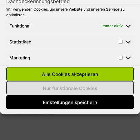
Wir verwenden Cookies, um unsere Website und unseren Service zu
31. AUGUST 2010
optimieren.
Funktional
Immer aktiv
Statistiken
SCHNEELASTEN AUF DÄCHER
ENTFERNEN
Marketing
Aus gegebenen Anlass weisen wie darauf
hin das bei der momentanen Wetterlage
Alle Cookies akzeptieren
jeder Hausbesitzer für Schäden durch
Lawinen haftbar gemacht werden kann. Die
Nur funktionale Cookies
meisten versicherungen
Einstellungen speichern
12. FEBRUAR 2010