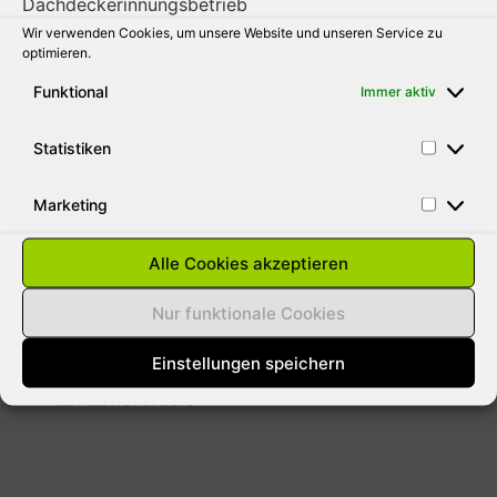
Wir verwenden Cookies, um unsere Website und unseren Service zu
31. AUGUST 2010
optimieren.
Funktional
Immer aktiv
Statistiken
SCHNEELASTEN AUF DÄCHER
ENTFERNEN
Marketing
Aus gegebenen Anlass weisen wie darauf
hin das bei der momentanen Wetterlage
Alle Cookies akzeptieren
jeder Hausbesitzer für Schäden durch
Lawinen haftbar gemacht werden kann. Die
Nur funktionale Cookies
meisten versicherungen
Einstellungen speichern
12. FEBRUAR 2010