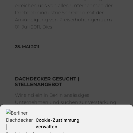
erreichen uns von allen Unternehmen der
Dachbahnindustrie Schreiben mit der
Ankündigung von Preiserhöhungen zum
01. Juli 2011. Dies
28. MAI 2011
DACHDECKER GESUCHT |
STELLENANGEBOT
Wir sind ein in Berlin ansässiges
Unternehmen und suchen zur Verstärkung
unseres Teams ab sofort einen –
Dachdecker – Dach-, Wand- und
Cookie-Zustimmung
Abdichtungstechnik in Vollzeit.
verwalten