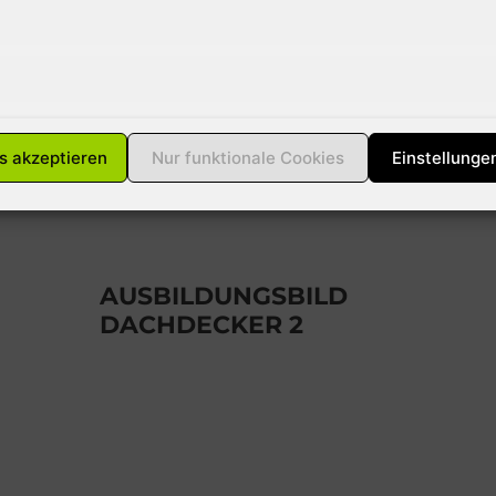
Hausbesitzer für Schäden durch
Lawinen haftbar gemacht
werden kann. Die meisten
versicherungen
s akzeptieren
Nur funktionale Cookies
Einstellunge
12. FEBRUAR 2010
AUSBILDUNGSBILD
DACHDECKER 2