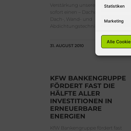
Verstärkung unseres Teams ab
Statistiken
sofort einen – Dachdecker –
Dach-, Wand- und
Marketing
Abdichtungstechnik in Vollzeit.
Alle Cookie
31. AUGUST 2010
KFW BANKENGRUPPE
FÖRDERT FAST DIE
HÄLFTE ALLER
INVESTITIONEN IN
ERNEUERBARE
ENERGIEN
KfW Bankengruppe fördert fast