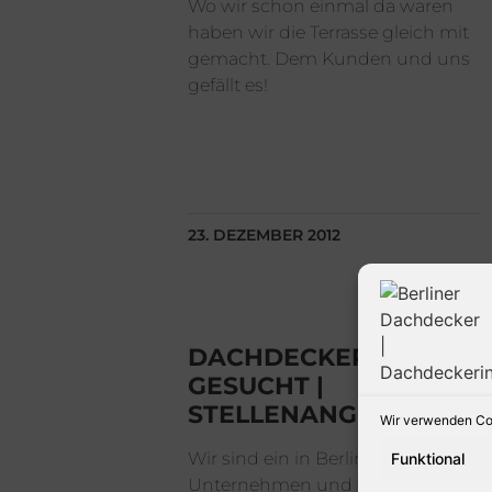
Wo wir schon einmal da waren
haben wir die Terrasse gleich mit
gemacht. Dem Kunden und uns
gefällt es!
23. DEZEMBER 2012
DACHDECKER
GESUCHT |
STELLENANGEBOT
Wir verwenden Coo
Wir sind ein in Berlin ansässiges
Funktional
Unternehmen und suchen zur