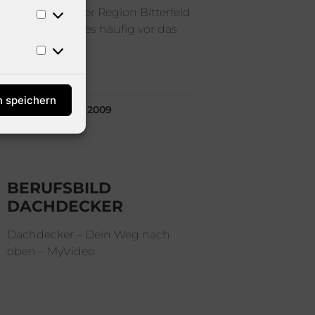
Bekannte in der Region Bitterfeld
habe, kommt es häufig vor das
mich Leute
n speichern
24. NOVEMBER 2009
BERUFSBILD
DACHDECKER
Dachdecker – Dein Weg nach
oben – MyVideo