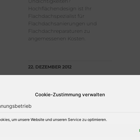
Undichtigkeiten?
Hochflächendesign ist Ihr
Flachdachspezialist für
Flachdachsanierungen und
Flachdachreparaturen zu
angemessenen Kosten.
22. DEZEMBER 2012
Cookie-Zustimmung verwalten
SCHNEELASTEN AUF
DÄCHER ENTFERNEN
kies, um unsere Website und unseren Service zu optimieren.
Aus gegebenen Anlass weisen
wie darauf hin das bei der
momentanen Wetterlage jeder