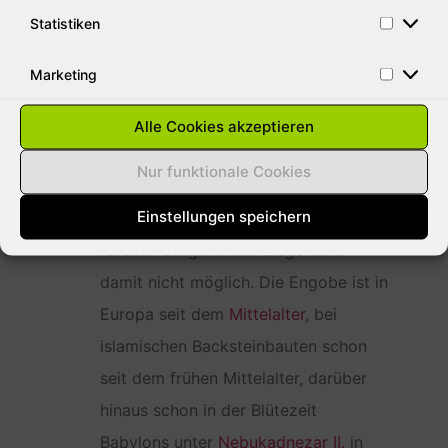
Statistiken
aufgebracht. Die Tonschlämme geht
dabei eine homogene, haftfeste
Marketing
Verbindung mit dem Ziegel ein. Die
Farbpalette ist jedoch beschränkt, da
Alle Cookies akzeptieren
die im Tonschlamm enthaltenen
Nur funktionale Cookies
Eisenteile sich beim Brand stark
Einstellungen speichern
durchsetzen. Gelbe, blaue oder
farblich ausgefallene Ziegel sind
damit nicht möglich. Die Engobe ist in
Europa seit dem
Mittelalter
, bei
islamischen Backsteinbauten schon
seit dem frühen Mittelalter, darüber
hinaus schon in der Blütezeit
Babylons unter
Nebukadnezar II.
in