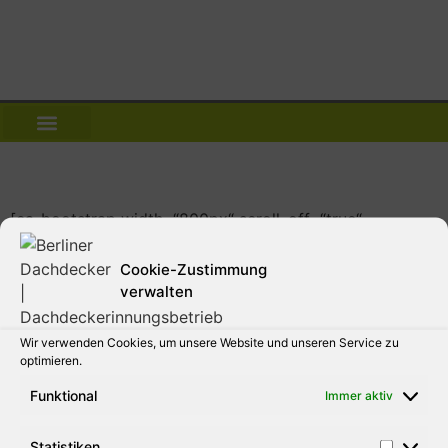
[ea_bootstrap width=“800px“ scroll_off=“true“
layout_cols=“2″]
Cookie-Zustimmung
verwalten
Wir verwenden Cookies, um unsere Website und unseren Service zu
optimieren.
Funktional
gemacht mit
von Webdesign-Bitterfeld
Immer aktiv
Statistiken