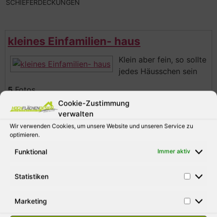
SCHIEFERDECKUNGEN
kleines Einfamilien- haus
Klein aber fein, so sollte
jedes Häusschen sein
5
Fotos
Cookie-Zustimmung
verwalten
EFH mit Kupfer- bauteilen
Wir verwenden Cookies, um unsere Website und unseren Service zu
optimieren.
EFH mit Kupferrinne,
Kupferwindleiste und
Funktional
Immer aktiv
Kupfereinfassung
Statistiken
23
Fotos
Marketing
großes Bauernhaus