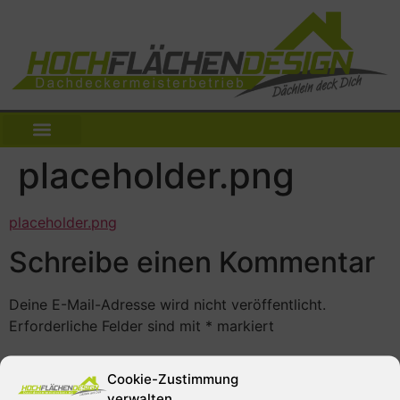
placeholder.png
placeholder.png
Schreibe einen Kommentar
Deine E-Mail-Adresse wird nicht veröffentlicht.
Erforderliche Felder sind mit
*
markiert
Kommentar
*
Cookie-Zustimmung
verwalten