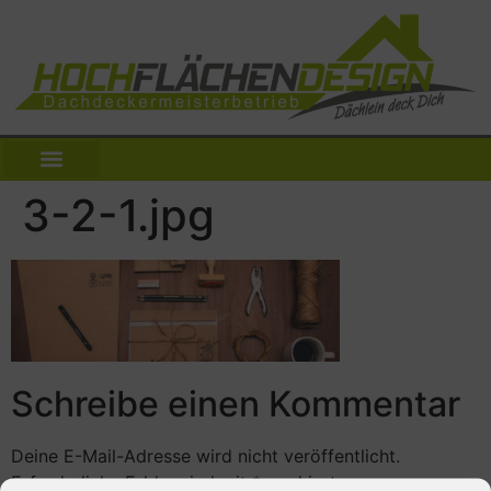
3-2-1.jpg
Schreibe einen Kommentar
Deine E-Mail-Adresse wird nicht veröffentlicht.
Erforderliche Felder sind mit
*
markiert